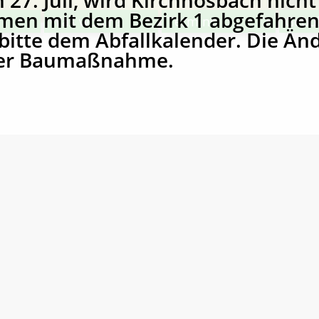
27. Juli, wird Kirchhosbach nicht 
en mit dem Bezirk 1 abgefahren
Was wohin?
Termine
Gebü
itte dem Abfallkalender. Die Änd
der Baumaßnahme.