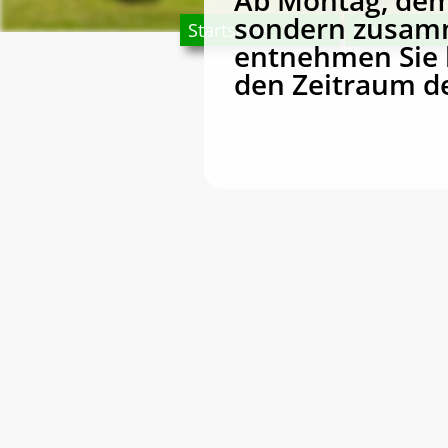
Ab Montag, dem 
sondern zusamm
Startseite
Über uns
entnehmen Sie b
den Zeitraum 