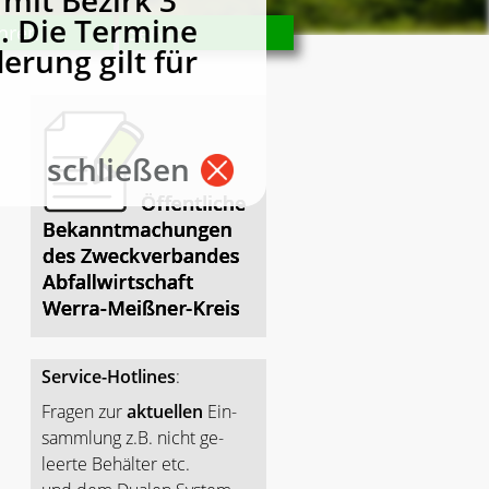
mit Bezirk 3
. Die Termine
hren
Service
erung gilt für
schließen
Service-Hotlines
:
Fragen zur
aktuellen
Ein-
sammlung z.B. nicht ge-
leerte Behälter etc.