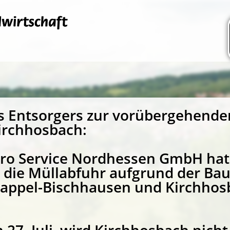
s Entsorgers zur vorübergehend
irchhosbach:
ero Service Nordhessen GmbH hat
ss die Müllabfuhr aufgrund der 
appel-Bischhausen und Kirchhos