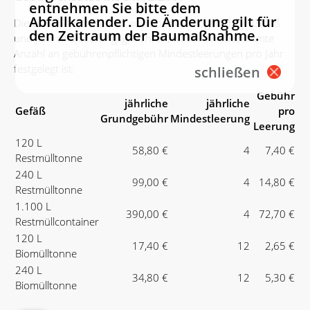
entnehmen Sie bitte dem
Abfallkalender. Die Änderung gilt für
Die Gebühren bestehen aus einer Grundgebühr je Gefäß
den Zeitraum der Baumaßnahme.
und Jahr und Leerungsgebühren, wobei eine bestimmte
Anzahl an gebührenpflichtigen Mindestleerungen pro Jahr
festgelegt ist:
schließen
Gebühr
jährliche
jährliche
Gefäß
pro
Grundgebühr
Mindestleerung
Leerung
120 L
58,80 €
4
7,40 €
Restmülltonne
240 L
99,00 €
4
14,80 €
Restmülltonne
1.100 L
390,00 €
4
72,70 €
Restmüllcontainer
120 L
17,40 €
12
2,65 €
Biomülltonne
240 L
34,80 €
12
5,30 €
Biomülltonne