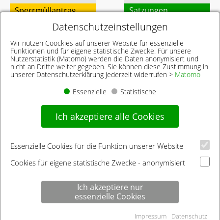
Sperrmüllantrag
Satzungen
Datenschutzeinstellungen
Stellen Sie hier Ihren
Damit alles seine Ordnung
Sperrmüllantrag online –
hat: Verbandssatzung und
Wir nutzen Coockies auf unserer Website für essenzielle
Funktionen und für eigene statistische Zwecke. Für unsere
oder per Postkarte
>>
Gebührensatzung
>>
Nutzerstatistik (Matomo) werden die Daten anonymisiert und
nicht an Dritte weiter gegeben. Sie können diese Zustimmung in
unserer Datenschutzerklärung jederzeit widerrufen >
Matomo
Essenzielle
Statistische
Ich akzeptiere alle Cookies
Essenzielle Cookies für die Funktion unserer Website
Cookies für eigene statistische Zwecke - anonymisiert
Ich akzeptiere nur
Startseite
Kontakt
Datenschutz
Impressum
essenzielle Cookies
Inhaltsverzeichnis
Impressum
Datenschutz