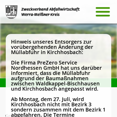
Hinweis unseres Entsorgers zur
vorübergehenden Änderung der
Müllabfuhr in Kirchhosbach:
Die Firma PreZero Service
Nordhessen GmbH hat uns darüber
informiert, dass die Müllabfuhr
aufgrund der Baumaßnahmen
Über uns
Kontakt
Anfahrt
zwischen Waldkappel-Bischhausen
und Kirchhosbach angepasst wird.
Ab Montag, dem 27. Juli, wird
Kirchhosbach nicht mit Bezirk 3
sondern zusammen mit dem Bezirk 1
abgefahren. Die Termine
Gebührensätze bis 31.12.2017