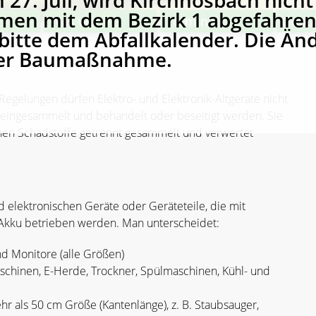
27. Juli, wird Kirchhosbach nicht 
en mit dem Bezirk 1 abgefahren
Was wohin?
Termine
Gebü
itte dem Abfallkalender. Die Änd
der Baumaßnahme.
Regelungen dürfen Elektro- und Elektronik-Altgeräte nicht
 eingesammelt und behandelt oder beseitigt werden. Sie
nen Schadstoffe getrennt gesammelt und verwertet
nd elektronischen Geräte oder Geräteteile, die mit
 Akku betrieben werden. Man unterscheidet:
d Monitore (alle Größen)
chinen, E-Herde, Trockner, Spülmaschinen, Kühl- und
hr als 50 cm Größe (Kantenlänge), z. B. Staubsauger,