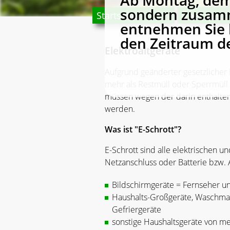
Ab Montag, dem 
sondern zusamm
Startseite
Über uns
entnehmen Sie b
den Zeitraum 
Elektroaltgeräte
Aufgrund geänderter gesetzlicher 
mehr als Restmüll oder Sperrmüll
müssen wegen der darin enthalte
werden.
Was ist "E-Schrott"?
E-Schrott sind alle elektrischen u
Netzanschluss oder Batterie bzw.
Bildschirmgeräte = Fernseher un
Haushalts-Großgeräte, Waschmas
Gefriergeräte
sonstige Haushaltsgeräte von me