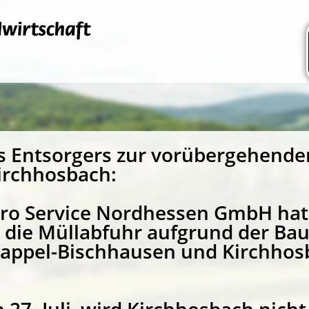
s Entsorgers zur vorübergehend
irchhosbach:
ero Service Nordhessen GmbH hat
ss die Müllabfuhr aufgrund der 
appel-Bischhausen und Kirchhos