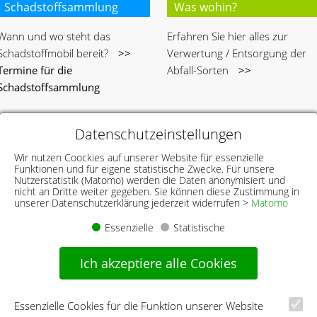
Schadstoffsammlung
Was wohin?
Wann und wo steht das
Erfahren Sie hier alles zur
Schadstoffmobil bereit?
>>
Verwertung / Entsorgung der
Termine für die
Abfall-Sorten
>>
Schadstoffsammlung
Datenschutzeinstellungen
Wir nutzen Coockies auf unserer Website für essenzielle
Funktionen und für eigene statistische Zwecke. Für unsere
Nutzerstatistik (Matomo) werden die Daten anonymisiert und
nicht an Dritte weiter gegeben. Sie können diese Zustimmung in
unserer Datenschutzerklärung jederzeit widerrufen >
Matomo
Essenzielle
Statistische
Ich akzeptiere alle Cookies
FAQ
Sperrmüllantrag
Hier finden Sie Antworten auf
Stellen Sie hier Ihren
Essenzielle Cookies für die Funktion unserer Website
häufig gestellte Fragen.
>>
Sperrmüllantrag online – oder