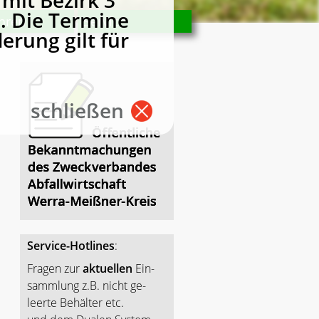
mit Bezirk 3
. Die Termine
hren
Service
erung gilt für
schließen
Service-Hotlines
:
Fragen zur
aktuellen
Ein-
sammlung z.B. nicht ge-
leerte Behälter etc.