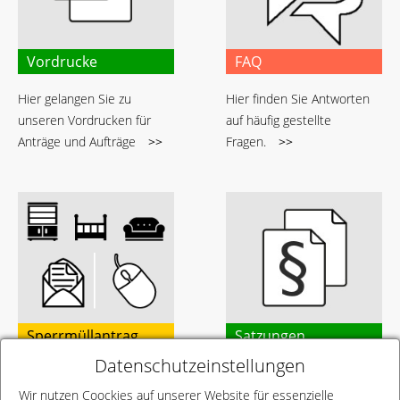
Vordrucke
FAQ
Hier gelangen Sie zu
Hier finden Sie Antworten
unseren Vordrucken für
auf häufig gestellte
Anträge und Aufträge
>>
Fragen.
>>
Sperrmüllantrag
Satzungen
Datenschutzeinstellungen
Stellen Sie hier Ihren
Damit alles seine Ordnung
Sperrmüllantrag online –
hat: Verbandssatzung und
Wir nutzen Coockies auf unserer Website für essenzielle